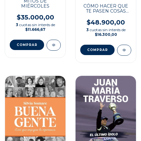
MITOS DE
MIÉRCOLES
CÓMO HACER QUE
TE PASEN COSAS
BUENAS
$35.000,00
$48.900,00
3
cuotas sin interés de
$11.666,67
3
cuotas sin interés de
$16.300,00