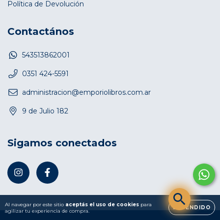
Política de Devolución
Contactános
543513862001
0351 424-5591
administracion@emporiolibros.com.ar
9 de Julio 182
Sigamos conectados
Al navegar por este sitio
aceptás el uso de cookies
para
ENTENDIDO
agilizar tu experiencia de compra.