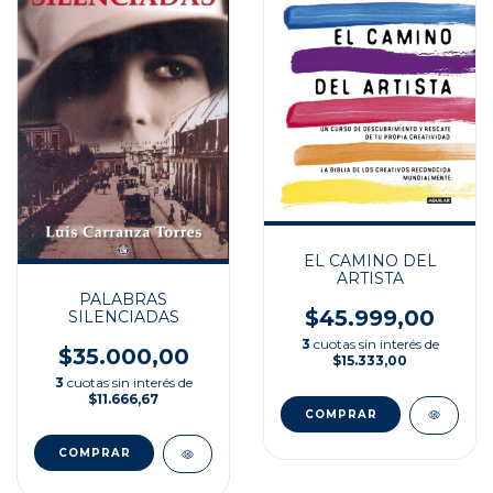
EL CAMINO DEL
ARTISTA
PALABRAS
$45.999,00
SILENCIADAS
3
cuotas sin interés de
$35.000,00
$15.333,00
3
cuotas sin interés de
$11.666,67