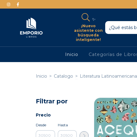
✨
¡Nuevo
asistente con
búsqueda
inteligente!
Inicio
Categorías de Libr
Inicio
>
Catalogo
>
Literatura Latinoamericana
Filtrar por
Precio
Desde
Hasta