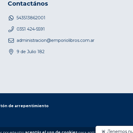
Contactános
543513862001
0351 424-5591
administracion@emporiolibros.com.ar
9 de Julio 182
tón de arrepentimiento
 por este sitio
aceptás el uso de cookies
para agilizar tu experiencia de 