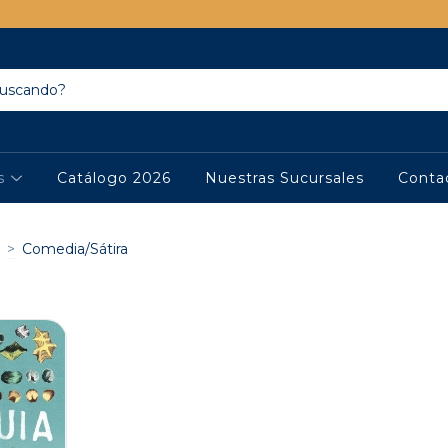
os
Catálogo 2026
Nuestras Sucursales
Conta
>
Comedia/Sátira