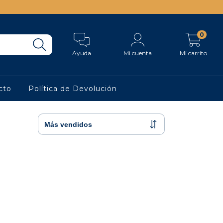
0
Ayuda
Mi cuenta
Mi carrito
cto
Política de Devolución