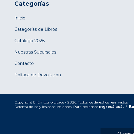
Categorías
Inicio
Categorías de Libros
Catálogo 2026
Nuestras Sucursales
Contacto
Política de Devolución
Copyright El Emporio Libros - 2026. Todos los derechos reservados.
Defensa de las y los consumidores. Para reclamos
ingresá acá.
/
Bo
Al navegar