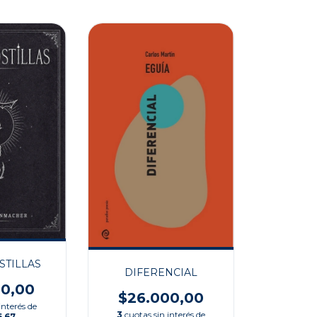
STILLAS
DIFERENCIAL
00,00
$26.000,00
interés de
3
cuotas sin interés de
6,67