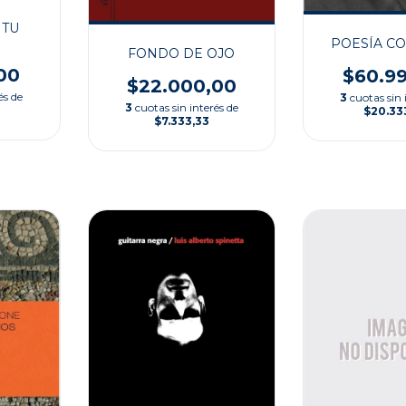
 TU
POESÍA C
FONDO DE OJO
00
$60.9
$22.000,00
és de
3
cuotas sin 
3
cuotas sin interés de
$20.33
$7.333,33