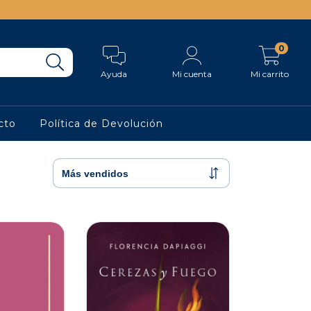
0
Ayuda
Mi cuenta
Mi carrito
cto
Política de Devolución