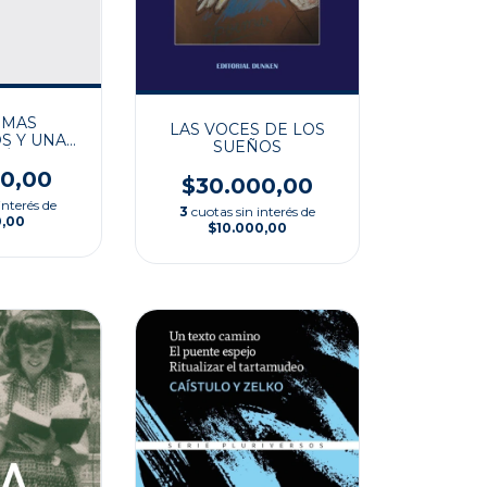
EMAS
LAS VOCES DE LOS
S Y UNA
SUEÑOS
IÓN
NADA
00,00
$30.000,00
interés de
3
cuotas sin interés de
0,00
$10.000,00