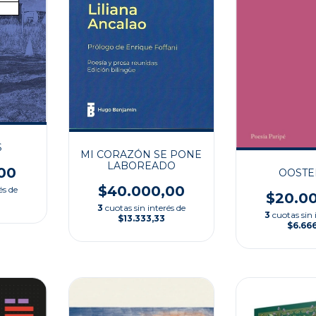
S
MI CORAZÓN SE PONE
LABOREADO
00
OOST
$40.000,00
és de
$20.0
3
cuotas sin interés de
3
cuotas sin 
$13.333,33
$6.66