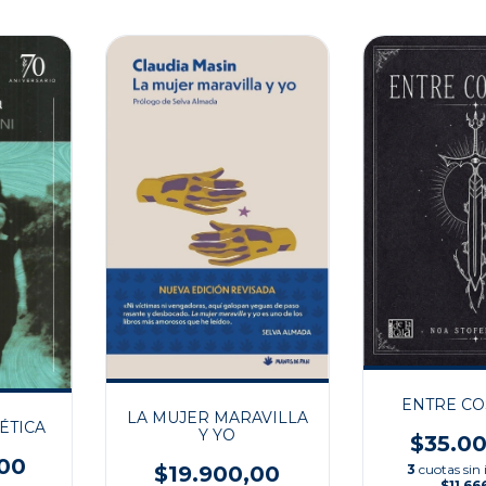
ENTRE CO
LA MUJER MARAVILLA
ÉTICA
Y YO
$35.0
00
3
cuotas sin 
$19.900,00
$11.66