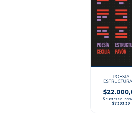
POESIA
ESTRUCTUR
$22.000,
3
cuotas sin inter
$7.333,33