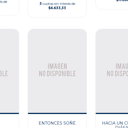
és de
3
cuotas sin interés de
$6.633,33
ENTONCES SOÑÉ
HACIA UN C
DIÁF