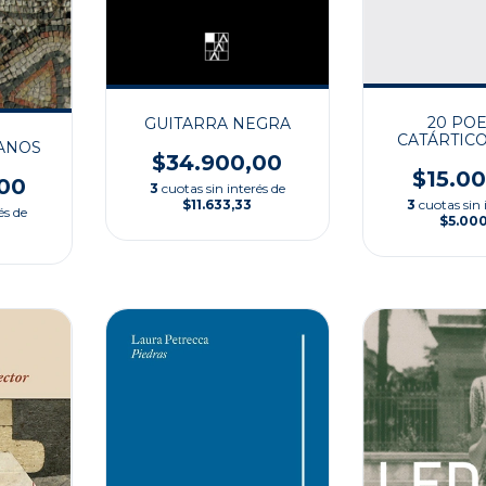
20 PO
GUITARRA NEGRA
CATÁRTICO
IANOS
CANC
$34.900,00
DESAFI
$15.0
00
3
cuotas sin interés de
3
cuotas sin 
$11.633,33
és de
$5.00