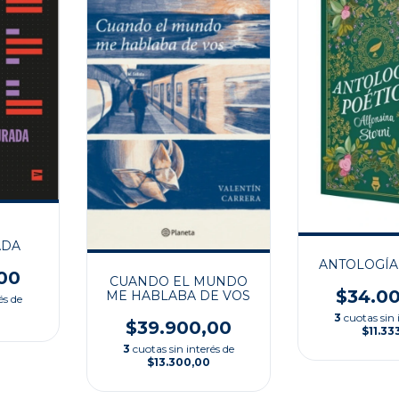
ADA
ANTOLOGÍA
00
CUANDO EL MUNDO
$34.0
ME HABLABA DE VOS
és de
3
cuotas sin 
$39.900,00
$11.33
3
cuotas sin interés de
$13.300,00