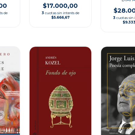
00
$17.000,00
$28.0
és de
3
cuotas sin interés de
$5.666,67
3
cuotas sin 
$9.33