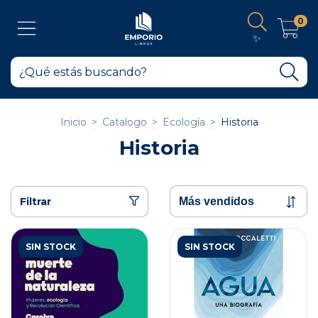
0
✨
Inicio
>
Catalogo
>
Ecología
>
Historia
Historia
Filtrar
SIN STOCK
SIN STOCK