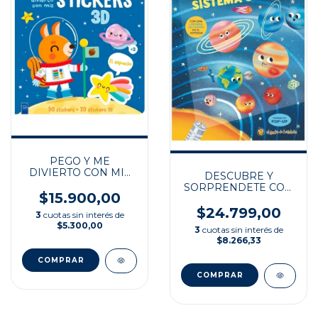
PEGO Y ME
DIVIERTO CON MIS
DESCUBRE Y
STICKERS 3D: EL
SORPRENDETE CON
ESPACIO
$15.900,00
EL SISTEMA SOLAR
$24.799,00
3
cuotas sin interés de
$5.300,00
3
cuotas sin interés de
$8.266,33