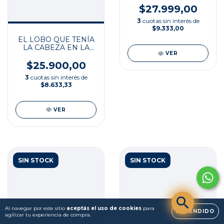
$27.999,00
3
cuotas sin interés de
$9.333,00
EL LOBO QUE TENÍA
LA CABEZA EN LA
VER
LUNA
$25.900,00
3
cuotas sin interés de
$8.633,33
VER
SIN STOCK
SIN STOCK
Al navegar por este sitio
aceptás el uso de cookies
para
ENTENDIDO
agilizar tu experiencia de compra.