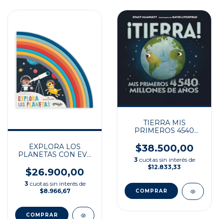
TIERRA MIS
PRIMEROS 4540
MILLONES DE AÑOS
$38.500,00
EXPLORA LOS
PLANETAS CON EVE
3
cuotas sin interés de
Y JUNO
$12.833,33
$26.900,00
3
cuotas sin interés de
$8.966,67