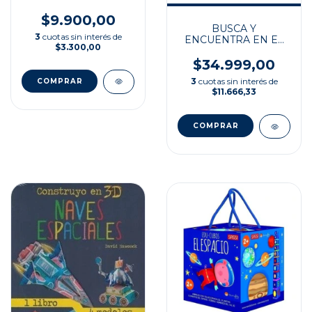
PLANETAS
$9.900,00
BUSCA Y
3
cuotas sin interés de
ENCUENTRA EN EL
$3.300,00
ESPACIO
$34.999,00
3
cuotas sin interés de
$11.666,33