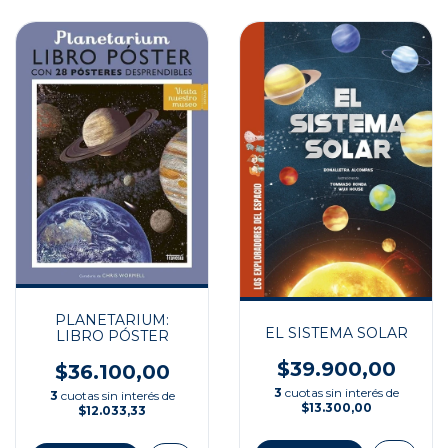
PLANETARIUM:
EL SISTEMA SOLAR
LIBRO PÓSTER
$39.900,00
$36.100,00
3
cuotas sin interés de
3
cuotas sin interés de
$13.300,00
$12.033,33