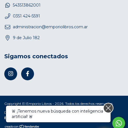
543513862001
0351 424-5591
administracion@emporiolibros.com.ar
9 de Julio 182
Sigamos conectados
Copyright El Emporio Libros - 2026. Todos los derechos reservados.
🚨 ¡Tenemos nueva búsqueda con inteligencia
Defensa de las y los consumidores. Para reclamos
ingresá acá.
/
artificial! 🚨
Botón de arrepentimiento