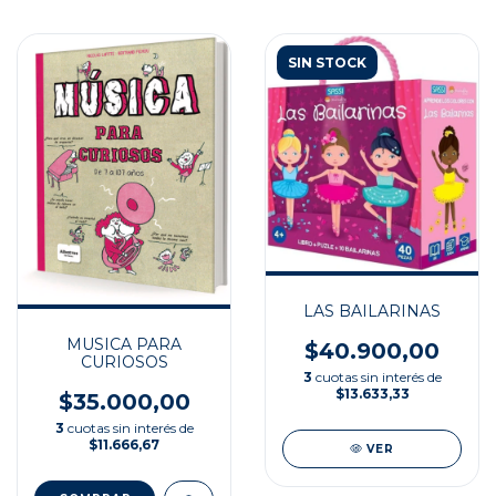
SIN STOCK
LAS BAILARINAS
MUSICA PARA
$40.900,00
CURIOSOS
3
cuotas sin interés de
$13.633,33
$35.000,00
3
cuotas sin interés de
$11.666,67
VER