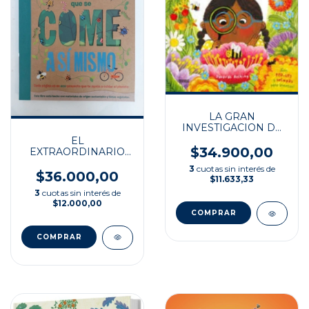
LA GRAN
INVESTIGACION DE
LA POLINIZACI{ON
EL
$34.900,00
EXTRAORDINARIO
LIBRO QUE SE COME
3
cuotas sin interés de
A SÍ MISMO
$36.000,00
$11.633,33
3
cuotas sin interés de
$12.000,00