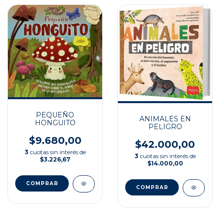
PEQUEÑO
ANIMALES EN
HONGUITO
PELIGRO
$9.680,00
$42.000,00
3
cuotas sin interés de
3
cuotas sin interés de
$3.226,67
$14.000,00