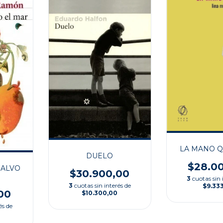
LA MANO Q
DUELO
$28.0
SALVO
$30.900,00
3
cuotas sin 
3
cuotas sin interés de
$9.33
00
$10.300,00
és de