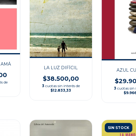
MAMÁ
LA LUZ DIFÍCIL
AZUL C
00
$38.500,00
$29.9
és de
3
cuotas sin interés de
3
cuotas sin 
$12.833,33
$9.96
SIN STOCK