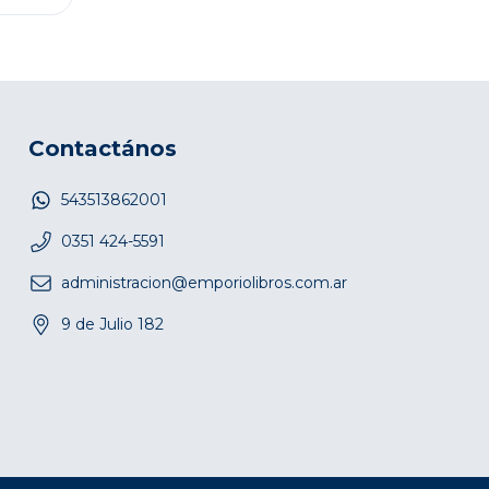
Contactános
543513862001
0351 424-5591
administracion@emporiolibros.com.ar
9 de Julio 182