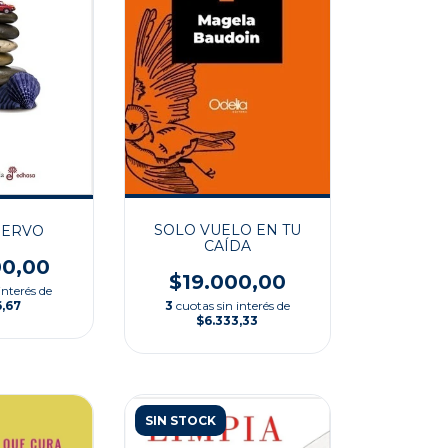
SOLO VUELO EN TU
UERVO
CAÍDA
00,00
$19.000,00
interés de
3
cuotas sin interés de
6,67
$6.333,33
SIN STOCK