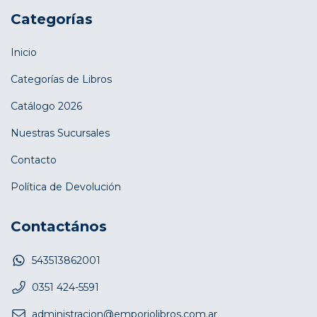
Categorías
Inicio
Categorías de Libros
Catálogo 2026
Nuestras Sucursales
Contacto
Política de Devolución
Contactános
543513862001
0351 424-5591
administracion@emporiolibros.com.ar