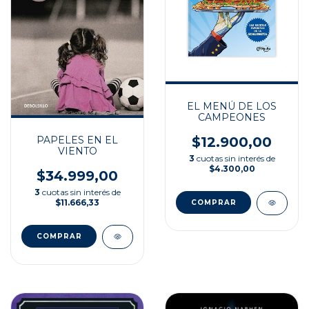
EL MENÚ DE LOS
CAMPEONES
$12.900,00
PAPELES EN EL
VIENTO
3
cuotas sin interés de
$4.300,00
$34.999,00
3
cuotas sin interés de
$11.666,33