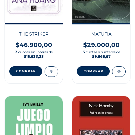
THE STRIKER
MATUFIA
$46.900,00
$29.000,00
3
cuotas sin interés de
3
cuotas sin interés de
$15.633,33
$9.666,67