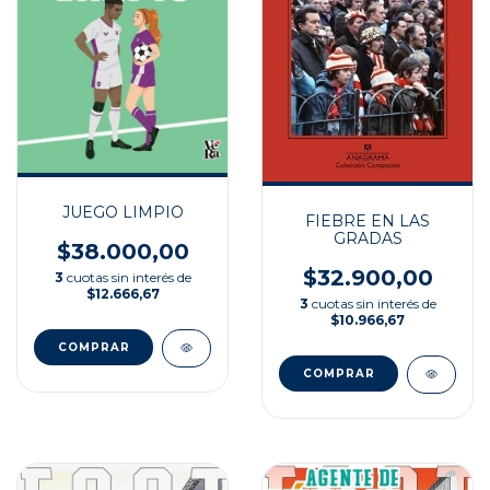
JUEGO LIMPIO
FIEBRE EN LAS
GRADAS
$38.000,00
$32.900,00
3
cuotas sin interés de
$12.666,67
3
cuotas sin interés de
$10.966,67