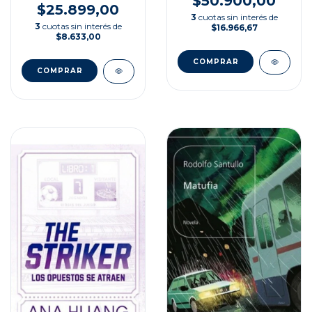
$50.900,00
$25.899,00
3
cuotas sin interés de
3
cuotas sin interés de
$16.966,67
$8.633,00