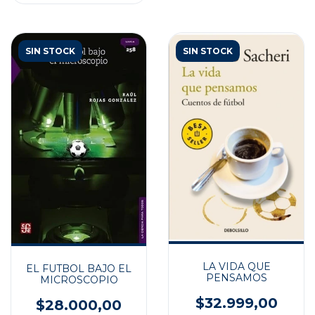
SIN STOCK
SIN STOCK
LA VIDA QUE
EL FUTBOL BAJO EL
PENSAMOS
MICROSCOPIO
$32.999,00
$28.000,00