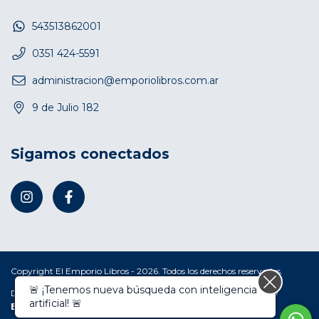
543513862001
0351 424-5591
administracion@emporiolibros.com.ar
9 de Julio 182
Sigamos conectados
Copyright El Emporio Libros - 2026. Todos los derechos reservados.
🚨 ¡Tenemos nueva búsqueda con inteligencia
Defensa de las y los consumidores. Para reclamos
ingresá acá.
/
artificial! 🚨
Botón de arrepentimiento