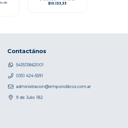
és de
$10.133,33
Contactános
543513862001
0351 424-5591
administracion@emporiolibros.com.ar
9 de Julio 182