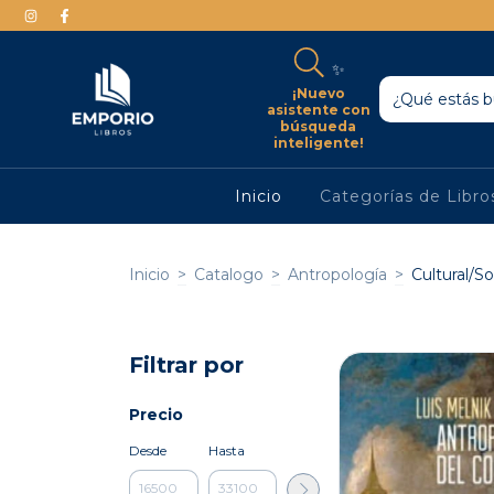
✨
¡Nuevo
asistente con
búsqueda
inteligente!
Inicio
Categorías de Libr
Inicio
>
Catalogo
>
Antropología
>
Cultural/So
Filtrar por
Precio
Desde
Hasta