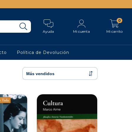
0
Ayuda
Mi cuenta
Mi carrito
cto
Política de Devolución