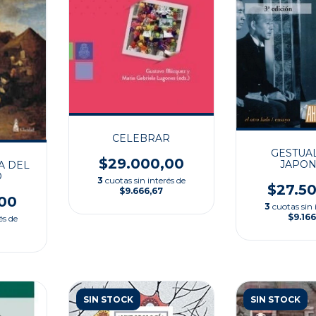
CELEBRAR
GESTUA
$29.000,00
JAPON
A DEL
O
3
cuotas sin interés de
$27.5
$9.666,67
00
3
cuotas sin 
$9.166
és de
SIN STOCK
SIN STOCK