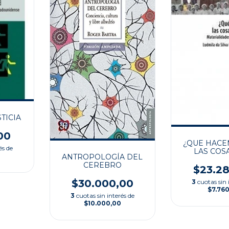
TICIA
00
¿QUE HACE
és de
LAS COS
ANTROPOLOGÍA DEL
PASA
CEREBRO
$23.2
$30.000,00
3
cuotas sin 
$7.76
3
cuotas sin interés de
$10.000,00