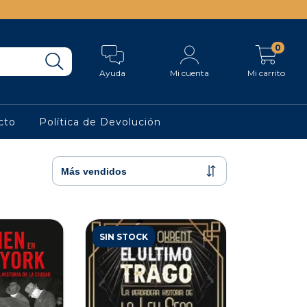
0
Ayuda
Mi cuenta
Mi carrito
cto
Política de Devolución
SIN STOCK