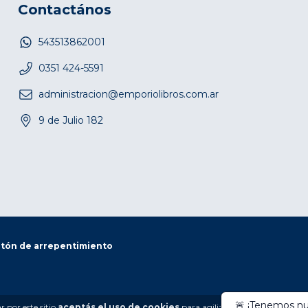
Contactános
543513862001
0351 424-5591
administracion@emporiolibros.com.ar
9 de Julio 182
tón de arrepentimiento
 por este sitio
aceptás el uso de cookies
para agilizar tu experiencia de 