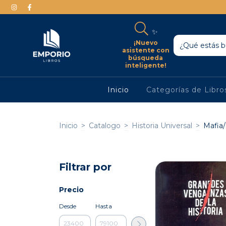
✨
¡Nuevo
asistente con
búsqueda
inteligente!
Inicio
Categorías de Libr
Inicio
>
Catalogo
>
Historia Universal
>
Mafia
Filtrar por
Precio
Desde
Hasta