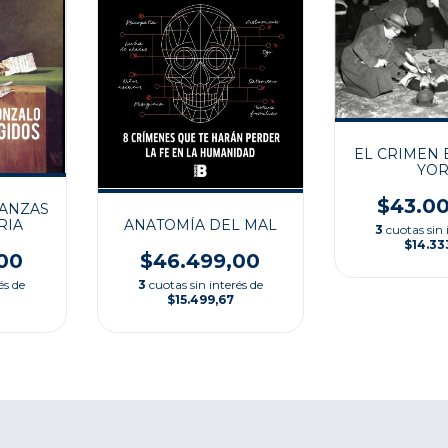
EL CRIMEN 
YO
$43.0
ANZAS
ANATOMÍA DEL MAL
RIA
3
cuotas sin 
$14.33
$46.499,00
00
3
cuotas sin interés de
és de
$15.499,67