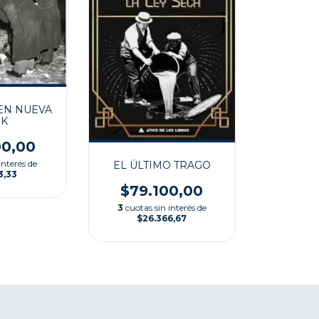
EN NUEVA
RK
00,00
interés de
EL ÚLTIMO TRAGO
3,33
$79.100,00
3
cuotas sin interés de
$26.366,67