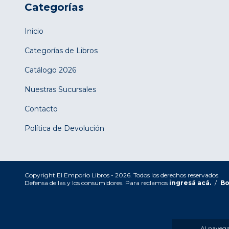
Categorías
Inicio
Categorías de Libros
Catálogo 2026
Nuestras Sucursales
Contacto
Política de Devolución
Copyright El Emporio Libros - 2026. Todos los derechos reservados.
Defensa de las y los consumidores. Para reclamos
ingresá acá.
/
Bo
Al navegar