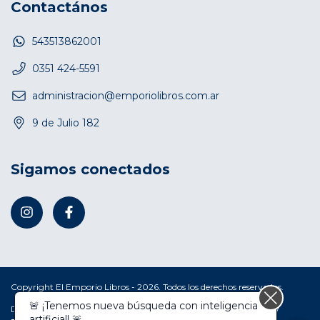
Contactános
543513862001
0351 424-5591
administracion@emporiolibros.com.ar
9 de Julio 182
Sigamos conectados
Copyright El Emporio Libros - 2026. Todos los derechos reservados.
🚨 ¡Tenemos nueva búsqueda con inteligencia
Defensa de las y los consumidores. Para reclamos
ingresá acá.
/
artificial! 🚨