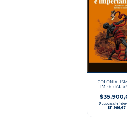
COLONIALIS
IMPERIALI
$35.900,
3
cuotas sin inter
$11.966,67