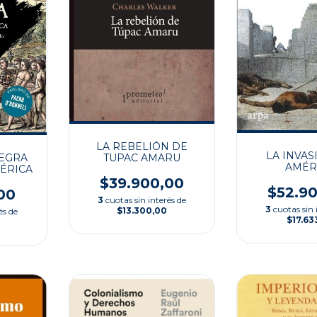
LA REBELIÓN DE
LA INVAS
NEGRA
TUPAC AMARU
AMÉR
ÉRICA
$39.900,00
$52.9
00
3
cuotas sin interés de
3
cuotas sin 
$13.300,00
és de
$17.63