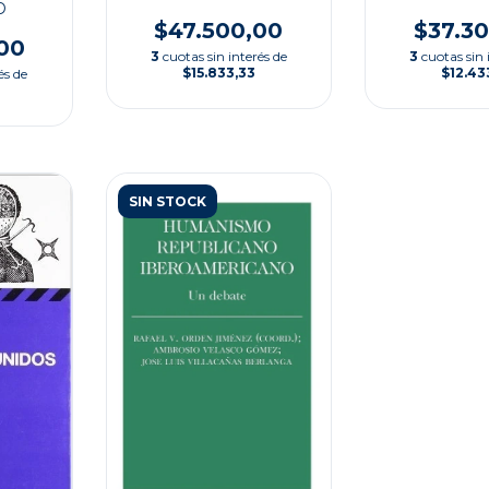
D
$37.3
$47.500,00
00
3
cuotas sin 
3
cuotas sin interés de
$12.43
$15.833,33
és de
SIN STOCK