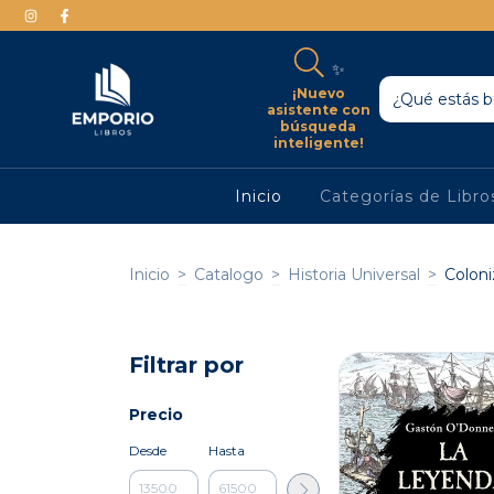
✨
¡Nuevo
asistente con
búsqueda
inteligente!
Inicio
Categorías de Libr
Inicio
>
Catalogo
>
Historia Universal
>
Coloni
Filtrar por
Precio
Desde
Hasta