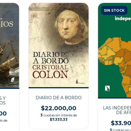
SIN STOCK
DIARIO DE A BORDO
S Y
OS
$22.000,00
LAS INDEPE
00
DE ÁF
3
cuotas sin interés de
$7.333,33
és de
$33.9
3
cuotas sin 