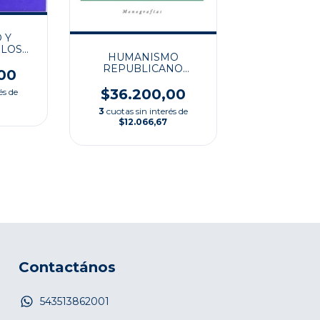
 Y
 LOS
HUMANISMO
IDOS
REPUBLICANO
00
IBEROAMERICANO
$36.200,00
és de
3
cuotas sin interés de
$12.066,67
Contactános
543513862001