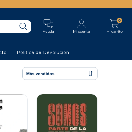
0
Ayuda
Mi cuenta
Mi carrito
cto
Política de Devolución