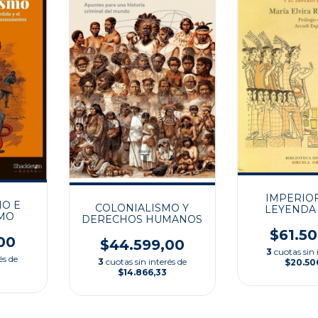
IMPERIOF
MO E
COLONIALISMO Y
LEYENDA
SMO
DERECHOS HUMANOS
$61.5
00
$44.599,00
3
cuotas sin 
és de
3
cuotas sin interés de
$20.50
$14.866,33