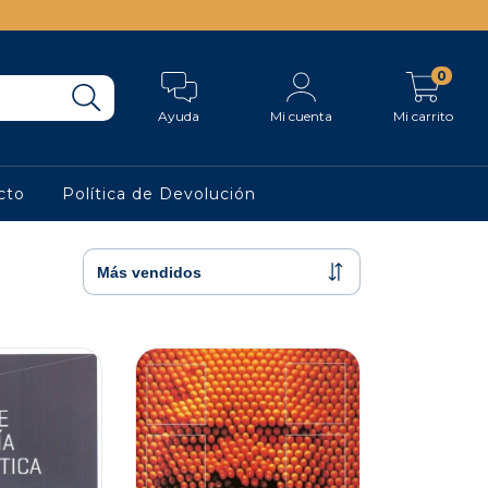
0
Ayuda
Mi cuenta
Mi carrito
cto
Política de Devolución