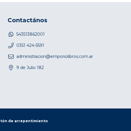
Contactános
543513862001
0351 424-5591
administracion@emporiolibros.com.ar
9 de Julio 182
tón de arrepentimiento