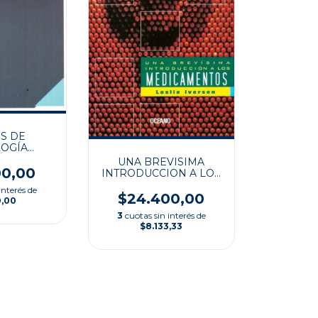
S DE
OGÍA
UTICA
UNA BREVISIMA
00,00
INTRODUCCION A LOS
MEDICAMENTOS
interés de
$24.400,00
0,00
3
cuotas sin interés de
$8.133,33