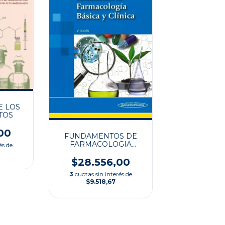
E LOS
TOS
00
FUNDAMENTOS DE
FARMACOLOGIA
és de
BASICA
$28.556,00
3
cuotas sin interés de
$9.518,67