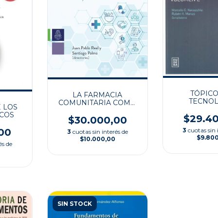
TÓPICO
LA FARMACIA
TECNOL
COMUNITARIA COMO
 LOS
FARMACÉ
EMPRESA DE
COS
$29.4
SERVICIOS
$30.000,00
00
3
cuotas sin 
3
cuotas sin interés de
$9.80
$10.000,00
és de
SIN STOCK