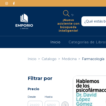
✨
¡Nuevo
asistente con
búsqueda
inteligente!
Inicio
Categorías de Libr
Inicio
>
Catalogo
>
Medicina
>
Farmacología
Filtrar por
Precio
Desde
Hasta