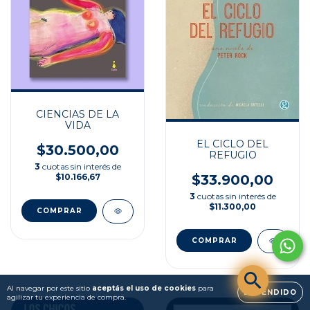
CIENCIAS DE LA
VIDA
EL CICLO DEL
$30.500,00
REFUGIO
3
cuotas sin interés de
$10.166,67
$33.900,00
3
cuotas sin interés de
$11.300,00
Al navegar por este sitio
aceptás el uso de cookies
para
ENTENDIDO
agilizar tu experiencia de compra.