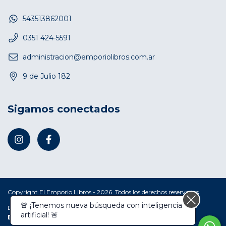
543513862001
0351 424-5591
administracion@emporiolibros.com.ar
9 de Julio 182
Sigamos conectados
Copyright El Emporio Libros - 2026. Todos los derechos reservados.
🚨 ¡Tenemos nueva búsqueda con inteligencia
Defensa de las y los consumidores. Para reclamos
ingresá acá.
/
artificial! 🚨
Botón de arrepentimiento