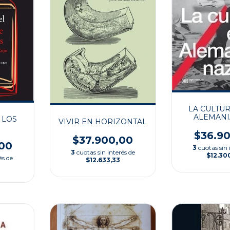
LA CULTUR
ALEMANI
 LOS
VIVIR EN HORIZONTAL
S
$36.9
$37.900,00
00
3
cuotas sin 
3
cuotas sin interés de
$12.30
és de
$12.633,33