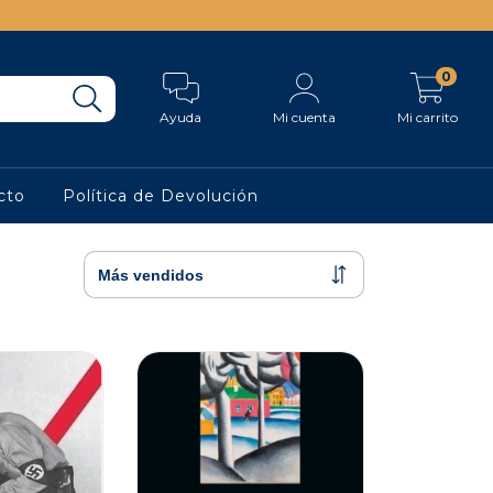
0
Ayuda
Mi cuenta
Mi carrito
cto
Política de Devolución