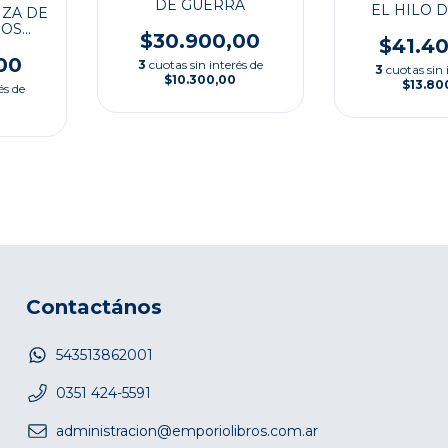
DE GUERRA
EL HILO 
NZA DE
ROS
$30.900,00
$41.4
N LA
 LA
00
3
cuotas sin interés de
3
cuotas sin 
NCESA
$10.300,00
$13.80
és de
Contactános
543513862001
0351 424-5591
administracion@emporiolibros.com.ar