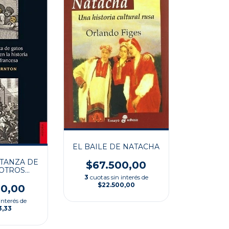
EL BAILE DE NATACHA
TANZA DE
$67.500,00
 OTROS
3
cuotas sin interés de
S EN LA
$22.500,00
 DE LA
00,00
RANCESA
interés de
3,33