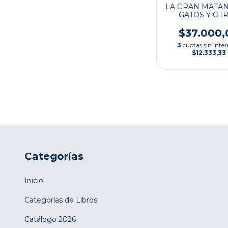
LA GRAN MATA
GATOS Y OT
EPISODIOS E
HISTORIA DE
$37.000,
CULTURA FRA
3
cuotas sin inter
$12.333,33
Categorías
Inicio
Categorías de Libros
Catálogo 2026