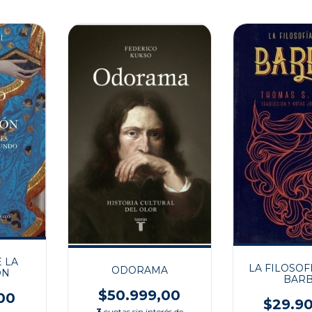
E LA
LA FILOSOF
ODORAMA
ÓN
BAR
$50.999,00
00
$29.9
3
cuotas sin interés de