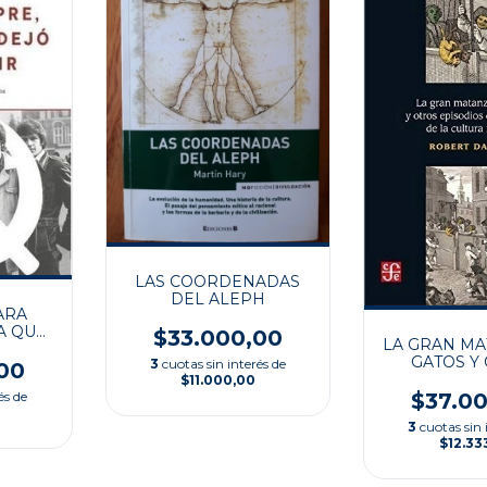
LAS COORDENADAS
DEL ALEPH
ARA
A QUE
$33.000,00
LA GRAN MA
STIR
GATOS Y
3
cuotas sin interés de
00
EPISODIO
$11.000,00
HISTORIA
és de
$37.0
CULTURA F
3
cuotas sin 
$12.33