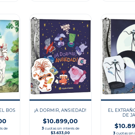
EL BOSQUE
¡A DORMIR, ANSIEDAD!
EL EXTRAÑ
DE J
00
$10.899,00
$10.8
és de
3
cuotas sin interés de
$3.633,00
3
cuotas sin 