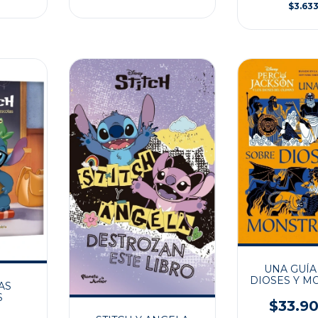
$3.63
UNA GUÍA
DIOSES Y M
AS
S
$33.9