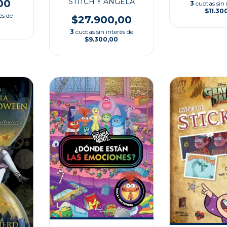
STITCH Y ANGELA
00
3
cuotas sin 
$11.30
és de
$27.900,00
3
cuotas sin interés de
$9.300,00