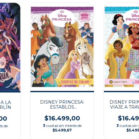
DISNEY PRINCESA:
DISNEY PRI
A LA
ESTABLOS
VIAJE A TRA
RLÍN
ENCANTADOS
MO
$16.499,00
$16.4
00
3
cuotas sin interés de
3
cuotas sin 
és de
$5.499,67
$5.49