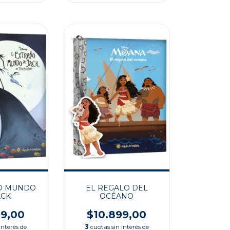
O MUNDO
EL REGALO DEL
ACK
OCÉANO
99,00
$10.899,00
interés de
3
cuotas sin interés de