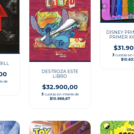
DISNEY PRI
PRIMER X
$31.9
3
cuotas sin 
$10.63
BILL
DESTROZA ESTE
00
LIBRO
és de
$32.900,00
3
cuotas sin interés de
$10.966,67