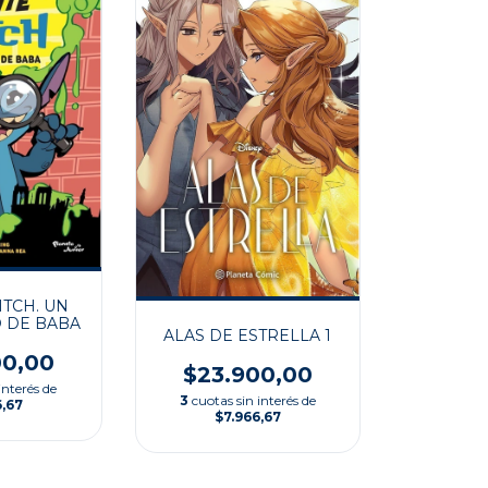
ITCH. UN
 DE BABA
ALAS DE ESTRELLA 1
00,00
$23.900,00
interés de
3
cuotas sin interés de
6,67
$7.966,67