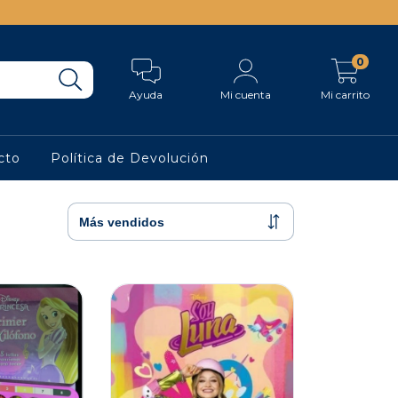
0
Ayuda
Mi cuenta
Mi carrito
cto
Política de Devolución