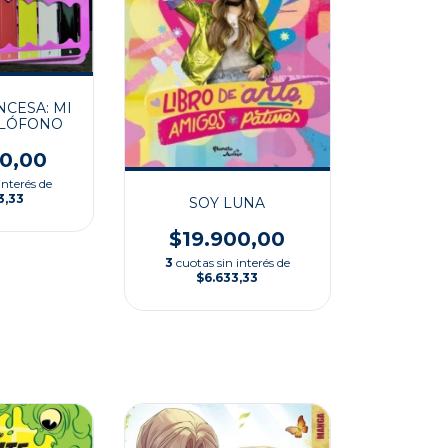
NCESA: MI
ILÓFONO
00,00
interés de
3,33
SOY LUNA
$19.900,00
3
cuotas sin interés de
$6.633,33