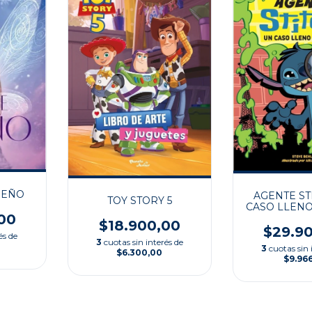
UEÑO
AGENTE ST
TOY STORY 5
CASO LLENO
00
$18.900,00
$29.9
és de
3
cuotas sin interés de
3
cuotas sin 
$6.300,00
$9.96