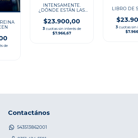
INTENSAMENTE.
LIBRO DE 
¿DÓNDE ESTÁN LAS
EMOCIONES?
$23.9
$23.900,00
 REINA
EEN
3
cuotas sin 
3
cuotas sin interés de
$7.966
$7.966,67
00
és de
Contactános
543513862001