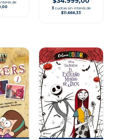
$34.999,00
interés de
0,00
3
cuotas sin interés de
$11.666,33