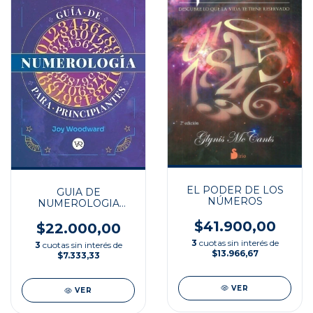
EL PODER DE LOS
GUIA DE
NÚMEROS
NUMEROLOGIA
PARA
$41.900,00
PRINCIPIANTES
$22.000,00
3
cuotas sin interés de
3
cuotas sin interés de
$13.966,67
$7.333,33
VER
VER