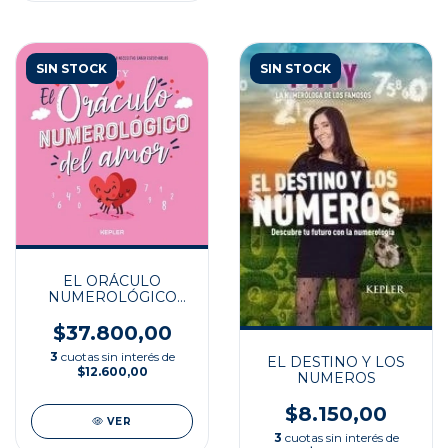
SIN STOCK
SIN STOCK
EL ORÁCULO
NUMEROLÓGICO
DEL AMOR
$37.800,00
3
cuotas sin interés de
EL DESTINO Y LOS
$12.600,00
NUMEROS
$8.150,00
VER
3
cuotas sin interés de