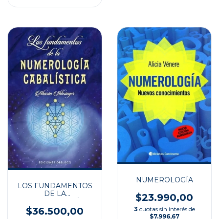
NUMEROLOGÍA
LOS FUNDAMENTOS
DE LA
$23.990,00
NUMEROLOGÍA
CABALÍSTICA
3
cuotas sin interés de
$36.500,00
$7.996,67