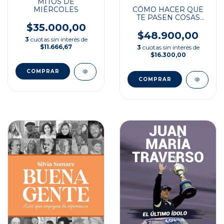
MITOS DE
MIÉRCOLES
CÓMO HACER QUE
TE PASEN COSAS
BUENAS
$35.000,00
$48.900,00
3
cuotas sin interés de
$11.666,67
3
cuotas sin interés de
$16.300,00