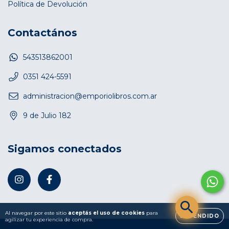
Política de Devolución
Contactános
543513862001
0351 424-5591
administracion@emporiolibros.com.ar
9 de Julio 182
Sigamos conectados
Al navegar por este sitio
aceptás el uso de cookies
para
ENTENDIDO
agilizar tu experiencia de compra.