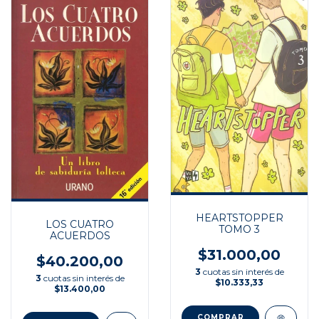
HEARTSTOPPER
LOS CUATRO
TOMO 3
ACUERDOS
$31.000,00
$40.200,00
3
cuotas sin interés de
3
cuotas sin interés de
$10.333,33
$13.400,00