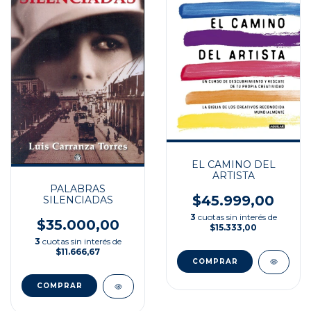
EL CAMINO DEL
ARTISTA
PALABRAS
$45.999,00
SILENCIADAS
3
cuotas sin interés de
$35.000,00
$15.333,00
3
cuotas sin interés de
$11.666,67