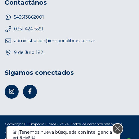
Contactános
543513862001
0351 424-5591
administracion@emporiolibros.com.ar
9 de Julio 182
Sigamos conectados
Copyright El Emporio Libros - 2026. Todos los derechos reservados.
🚨 ¡Tenemos nueva búsqueda con inteligencia
Defensa de las y los consumidores. Para reclamos
ingresá acá.
/
artificial! 🚨