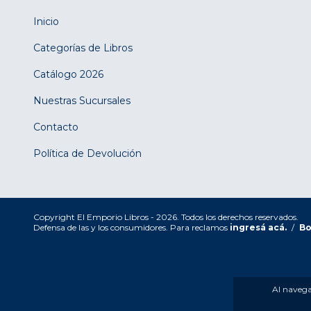
Inicio
Categorías de Libros
Catálogo 2026
Nuestras Sucursales
Contacto
Política de Devolución
Copyright El Emporio Libros - 2026. Todos los derechos reservados.
Defensa de las y los consumidores. Para reclamos
ingresá acá.
/
Bo
Al navegar