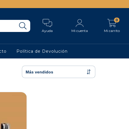
0
Ayuda
Mi cuenta
Mi carrito
cto
Política de Devolución