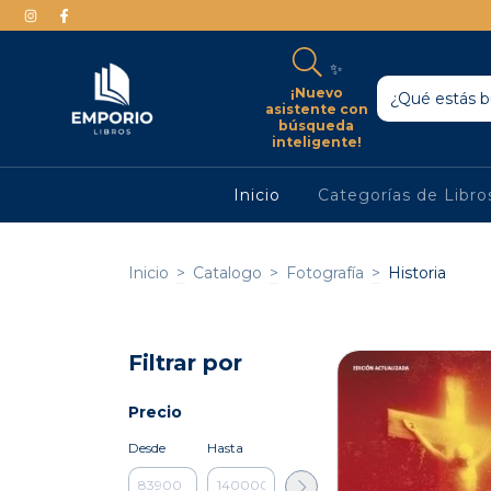
✨
¡Nuevo
asistente con
búsqueda
inteligente!
Inicio
Categorías de Libr
Inicio
>
Catalogo
>
Fotografía
>
Historia
Filtrar por
Precio
Desde
Hasta