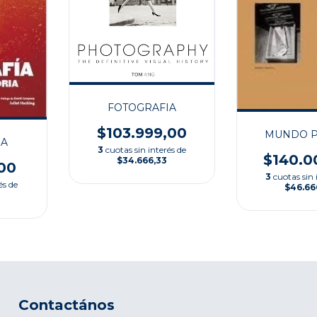
FOTOGRAFIA
$103.999,00
MUNDO 
ÍA
3
cuotas sin interés de
$140.0
$34.666,33
00
3
cuotas sin 
és de
$46.66
Contactános