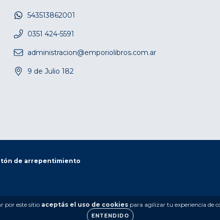
543513862001
0351 424-5591
administracion@emporiolibros.com.ar
9 de Julio 182
tón de arrepentimiento
 por este sitio
aceptás el uso de cookies
para agilizar tu experiencia de 
ENTENDIDO