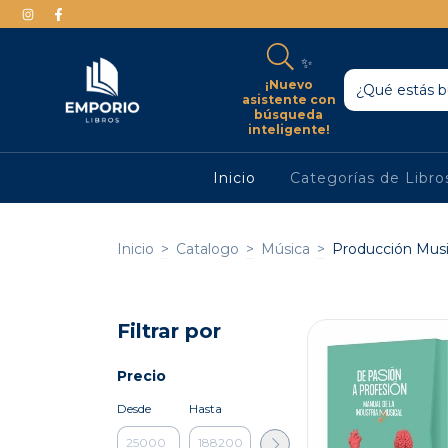
✨
¡Nuevo
asistente con
búsqueda
inteligente!
Inicio
Categorías de Libr
Inicio
>
Catalogo
>
Música
>
Producción Music
Filtrar por
Precio
Desde
Hasta