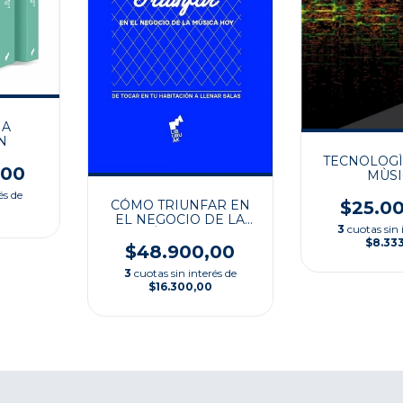
 A
N
TECNOLOGÌ
,00
MÙSI
és de
CÓMO TRIUNFAR EN
$25.0
EL NEGOCIO DE LA
3
cuotas sin 
MÚSICA HOY
$8.33
$48.900,00
3
cuotas sin interés de
$16.300,00