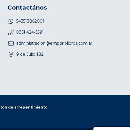
Contactános
543513862001
0351 424-5591
administracion@emporiolibros.com.ar
9 de Julio 182
tón de arrepentimiento