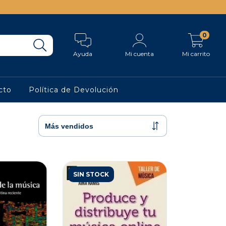
0
Ayuda
Mi cuenta
Mi carrito
cto
Política de Devolución
SIN STOCK