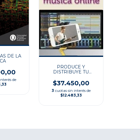
AS DE LA
CA
PRODUCE Y
00,00
DISTRIBUYE TU
MUSICA ONLINE
interés de
$37.450,00
3,33
3
cuotas sin interés de
$12.483,33