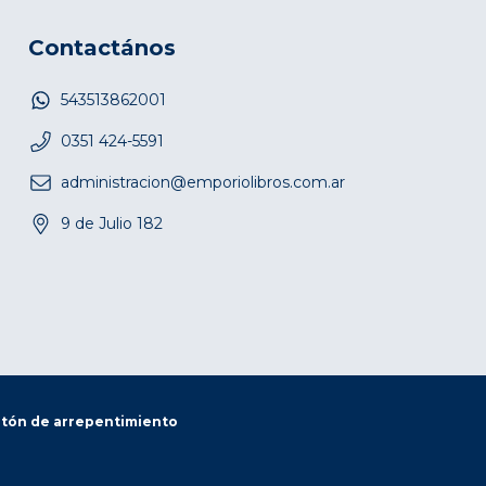
Contactános
543513862001
0351 424-5591
administracion@emporiolibros.com.ar
9 de Julio 182
tón de arrepentimiento