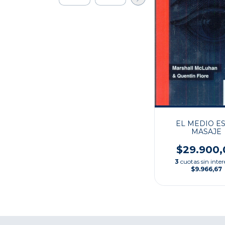
EL MEDIO ES
MASAJE
$29.900,
3
cuotas sin inter
$9.966,67