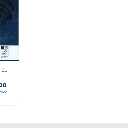
 EL
00
és de