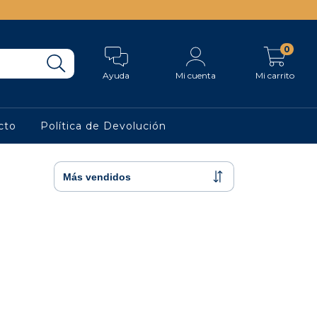
0
Ayuda
Mi cuenta
Mi carrito
cto
Política de Devolución