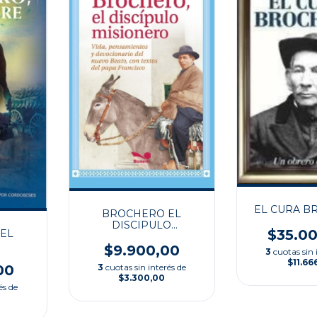
EL CURA B
BROCHERO EL
DISCIPULO
$35.0
EL
MISIONERO
$9.900,00
3
cuotas sin 
$11.66
3
cuotas sin interés de
00
$3.300,00
és de