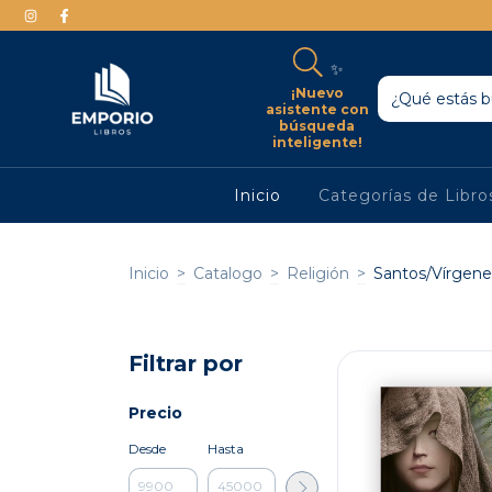
✨
¡Nuevo
asistente con
búsqueda
inteligente!
Inicio
Categorías de Libr
Inicio
>
Catalogo
>
Religión
>
Santos/Vírgene
Filtrar por
Precio
Desde
Hasta