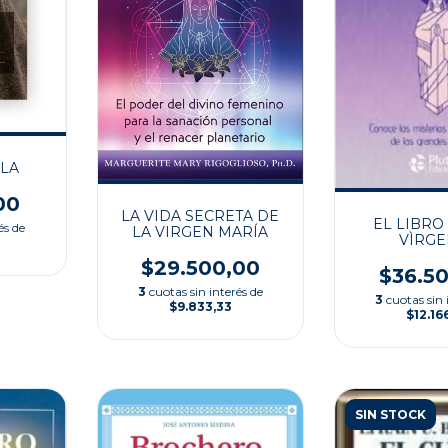
LA
00
LA VIDA SECRETA DE
EL LIBRO
és de
LA VIRGEN MARÍA
VÌRGE
$29.500,00
$36.5
3
cuotas sin interés de
3
cuotas sin 
$9.833,33
$12.16
SIN STOCK