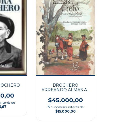
ROCHERO
BROCHERO
ARREANDO ALMAS AL
CIELO
00,00
$45.000,00
interés de
6,67
3
cuotas sin interés de
$15.000,00