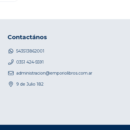
Contactános
543513862001
0351 424-5591
administracion@emporiolibros.com.ar
9 de Julio 182