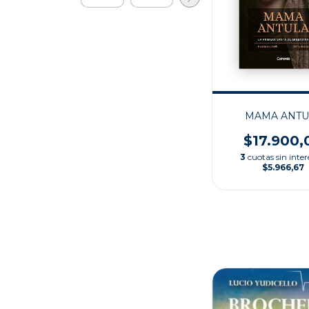
MAMA ANTU
$17.900,
3
cuotas sin inter
$5.966,67