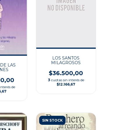
LOS SANTOS
MILAGROSOS
 DE LAS
NES
$36.500,00
00,00
3
cuotas sin interés de
$12.166,67
interés de
6,67
SIN STOCK