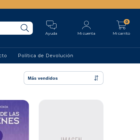
0
Ayuda
Mi cuenta
Mi carrito
cto
Política de Devolución