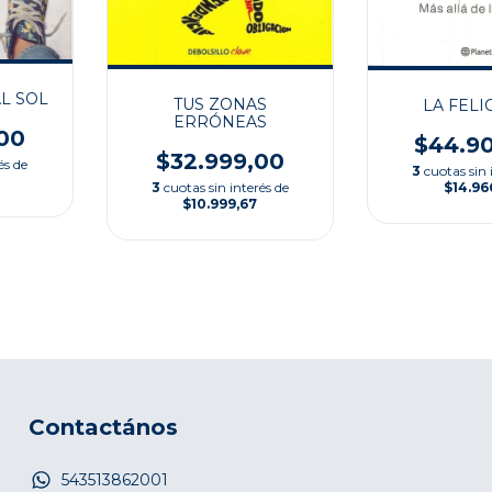
L SOL
TUS ZONAS
LA FELI
ERRÓNEAS
00
$44.9
$32.999,00
és de
3
cuotas sin 
$14.96
3
cuotas sin interés de
$10.999,67
Contactános
543513862001