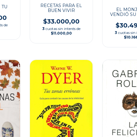
RECETAS PARA EL
 TU
EL MONJ
BUEN VIVIR
VENDIÓ SU
00
$33.000,00
$30.4
és de
3
cuotas sin interés de
3
cuotas sin 
$11.000,00
$10.16