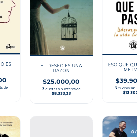
O ES
ESO QUE QU
EL DESEO ES UNA
ME P
RAZON
00
$39.9
$25.000,00
és de
3
cuotas sin 
3
cuotas sin interés de
$13.30
$8.333,33