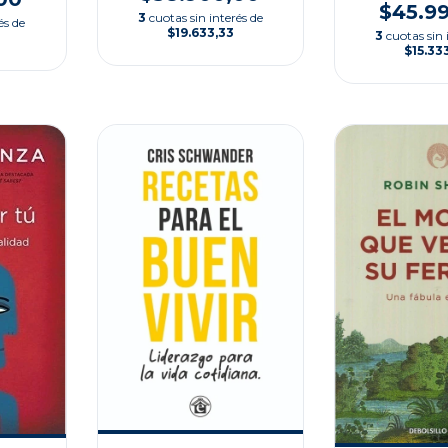
$45.9
3
cuotas sin interés de
és de
$19.633,33
3
cuotas sin 
$15.33