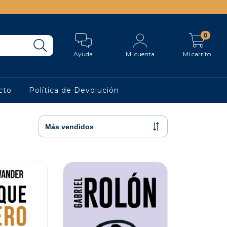
0
Ayuda
Mi cuenta
Mi carrito
cto
Política de Devolución