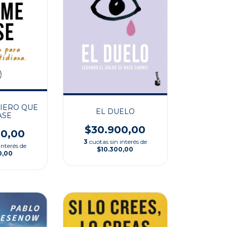
IERO QUE
EL DUELO
ASE
$30.900,00
00,00
3
cuotas sin interés de
interés de
$10.300,00
0,00