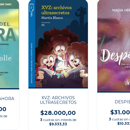
XVZ: ARCHIVOS
 AHORA
DESPI
ULTRASECRETOS
00
$31.0
$28.000,00
és de
3
cuotas sin 
3
cuotas sin interés de
$10.33
$9.333,33