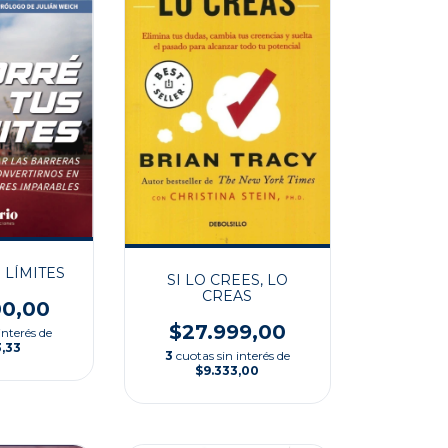
 LÍMITES
SI LO CREES, LO
CREAS
00,00
$27.999,00
interés de
3,33
3
cuotas sin interés de
$9.333,00