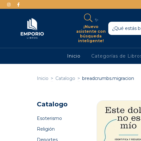
✨
¡Nuevo
asistente con
búsqueda
inteligente!
Inicio
Categorías de Libr
Inicio
>
Catalogo
>
breadcrumbs.migracion
Catalogo
Esoterismo
Religión
Deportes