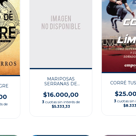
MARIPOSAS
CORRÉ TUS
SERRANAS DE
NGRE
ARGENTINA CENTR II
$25.0
$16.000,00
00
3
cuotas sin 
3
cuotas sin interés de
és de
$8.33
$5.333,33