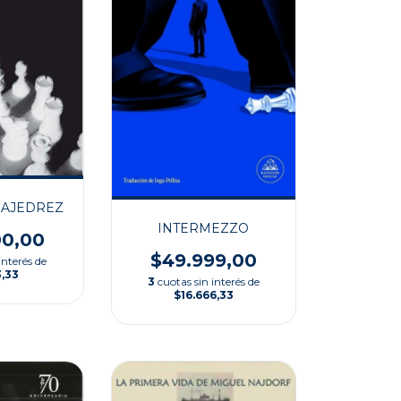
 AJEDREZ
INTERMEZZO
00,00
$49.999,00
interés de
3,33
3
cuotas sin interés de
$16.666,33