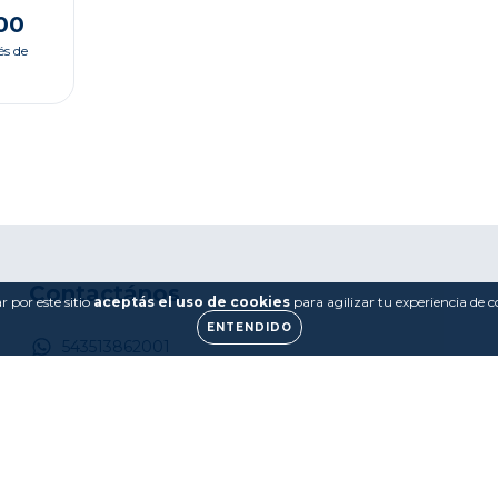
00
és de
Contactános
 por este sitio
aceptás el uso de cookies
para agilizar tu experiencia de 
ENTENDIDO
543513862001
0351 424-5591
administracion@emporiolibros.com.ar
9 de Julio 182