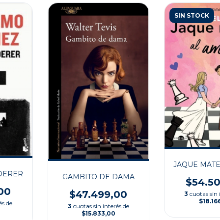
SIN STOCK
JAQUE MATE
DERER
GAMBITO DE DAMA
$54.5
00
$47.499,00
3
cuotas sin 
$18.16
és de
3
cuotas sin interés de
$15.833,00