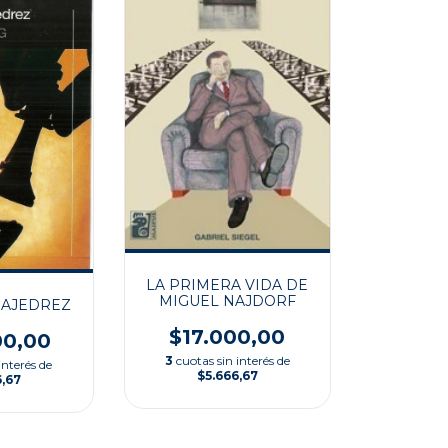
LA PRIMERA VIDA DE
MIGUEL NAJDORF
 AJEDREZ
$17.000,00
00,00
3
cuotas sin interés de
interés de
$5.666,67
6,67