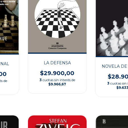
LA DEFENSA
INAL
NOVELA DE
$29.900,00
00
$28.9
3
cuotas sin interés de
és de
3
cuotas sin 
$9.966,67
$9.63