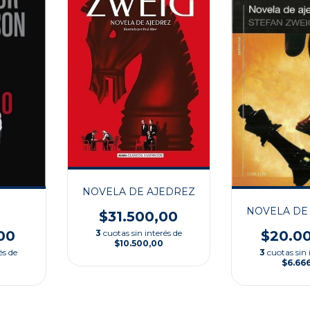
NOVELA DE AJEDREZ
O
NOVELA DE
$31.500,00
00
3
cuotas sin interés de
$20.0
$10.500,00
és de
3
cuotas sin 
$6.66