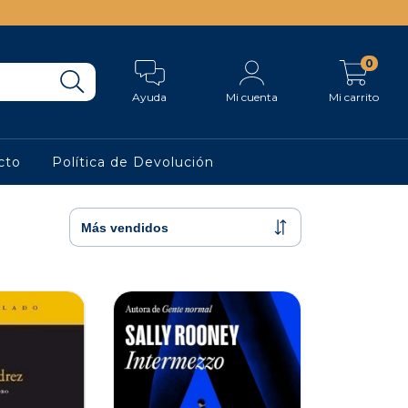
0
Ayuda
Mi cuenta
Mi carrito
cto
Política de Devolución