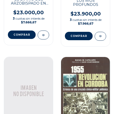
LOS RIOS
ARZOBISPADO EN
PROFUNDOS
LA CÓRDOBA
PERONISTA
$23.000,00
$23.900,00
3
cuotas sin interés de
3
cuotas sin interés de
$7.666,67
$7.966,67