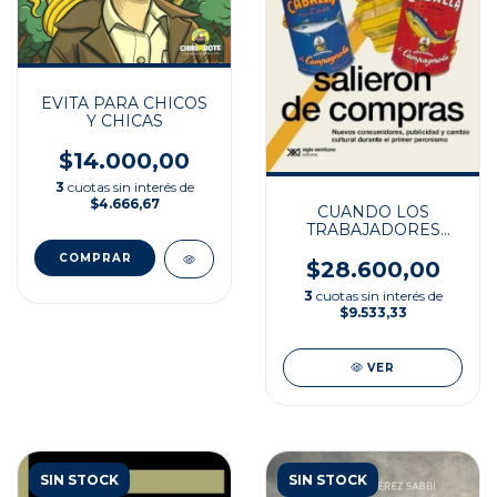
EVITA PARA CHICOS
Y CHICAS
$14.000,00
3
cuotas sin interés de
$4.666,67
CUANDO LOS
TRABAJADORES
SALIERON DE
COMPRAS
$28.600,00
3
cuotas sin interés de
$9.533,33
VER
SIN STOCK
SIN STOCK