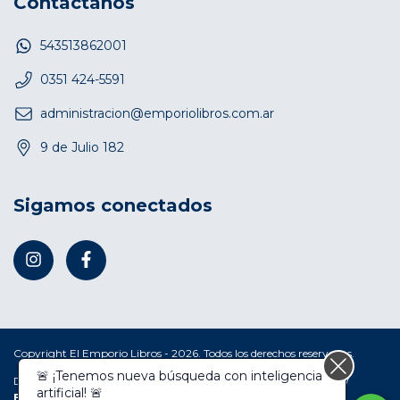
Contactános
543513862001
0351 424-5591
administracion@emporiolibros.com.ar
9 de Julio 182
Sigamos conectados
Copyright El Emporio Libros - 2026. Todos los derechos reservados.
🚨 ¡Tenemos nueva búsqueda con inteligencia
Defensa de las y los consumidores. Para reclamos
ingresá acá.
/
artificial! 🚨
Botón de arrepentimiento