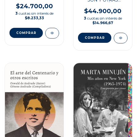
SON Y OTRAS
FANTASÍAS
$24.700,00
$44.900,00
3
cuotas sin interés de
$8.233,33
3
cuotas sin interés de
$14.966,67