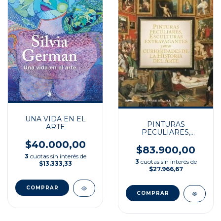
UNA VIDA EN EL
PINTURAS
ARTE
PECULIARES,
ESCULTURAS
$40.000,00
EXTRAVAGANTES Y
$83.900,00
OTRAS
3
cuotas sin interés de
3
cuotas sin interés de
CURIOSIDADES DE
$13.333,33
$27.966,67
LA HISTORIA DEL
ARTE