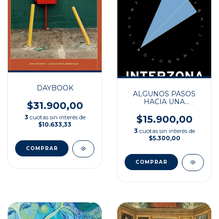
DAYBOOK
ALGUNOS PASOS
HACIA UNA
$31.900,00
PEQUEÑA TEORÍA
DE LO VISIBLE
3
cuotas sin interés de
$15.900,00
$10.633,33
3
cuotas sin interés de
$5.300,00