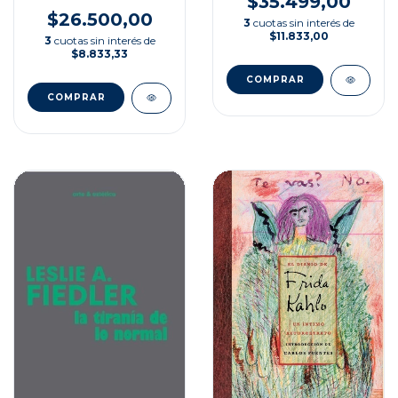
$35.499,00
MUNDO
CONTEMPORANEO
$26.500,00
3
cuotas sin interés de
$11.833,00
3
cuotas sin interés de
$8.833,33