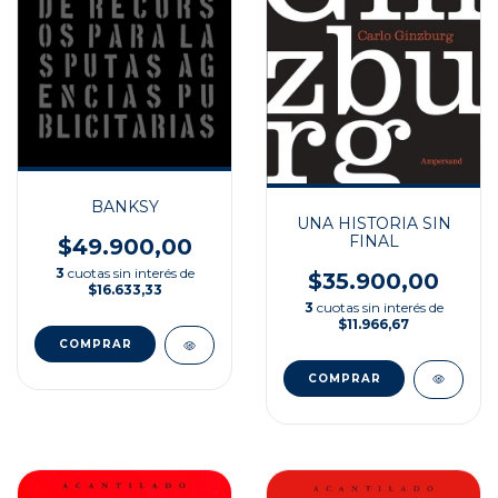
BANKSY
UNA HISTORIA SIN
FINAL
$49.900,00
3
cuotas sin interés de
$35.900,00
$16.633,33
3
cuotas sin interés de
$11.966,67