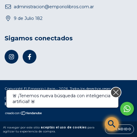
administracion@emporiolibros.com.ar
9 de Julio 182
Sigamos conectados
Copyright El Emporio Libros - 2026. Todos los derechos reservados.
🚨 ¡Tenemos nueva búsqueda con inteligencia
Defensa de las y los consumidores. Para reclamos
ingresá acá.
/
artificial! 🚨
Botón de arrepentimiento
Al navegar por este sitio
aceptás el uso de cookies
para
ENTENDIDO
agilizar tu experiencia de compra.