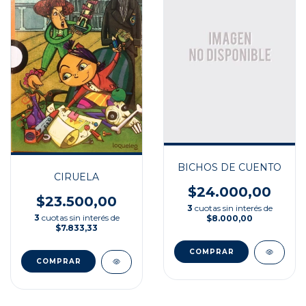
BICHOS DE CUENTO
CIRUELA
$24.000,00
$23.500,00
3
cuotas sin interés de
3
cuotas sin interés de
$8.000,00
$7.833,33