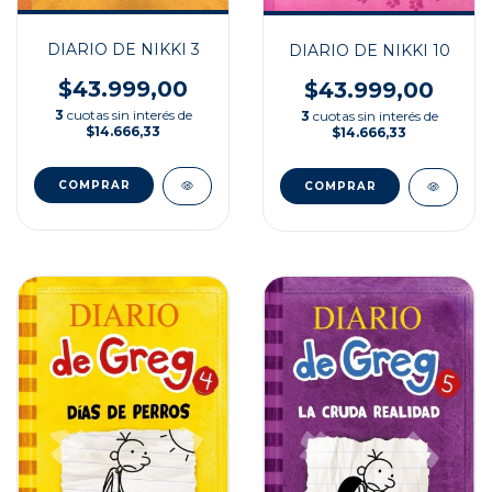
DIARIO DE NIKKI 3
DIARIO DE NIKKI 10
$43.999,00
$43.999,00
3
cuotas sin interés de
3
cuotas sin interés de
$14.666,33
$14.666,33