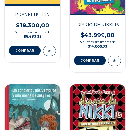
PRANKENSTEIN
$19.300,00
DIARIO DE NIKKI 16
3
cuotas sin interés de
$43.999,00
$6.433,33
3
cuotas sin interés de
$14.666,33