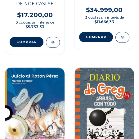
DE NOE CASI SE
HUNDE
$34.999,00
$17.200,00
3
cuotas sin interés de
$11.666,33
3
cuotas sin interés de
$5.733,33