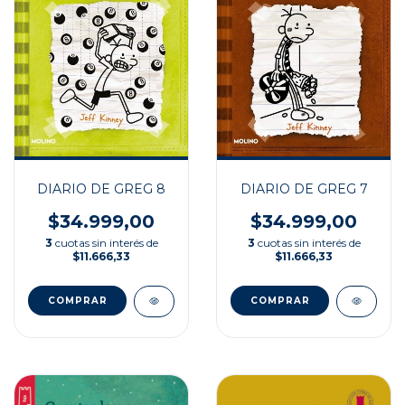
DIARIO DE GREG 8
DIARIO DE GREG 7
$34.999,00
$34.999,00
3
cuotas sin interés de
3
cuotas sin interés de
$11.666,33
$11.666,33