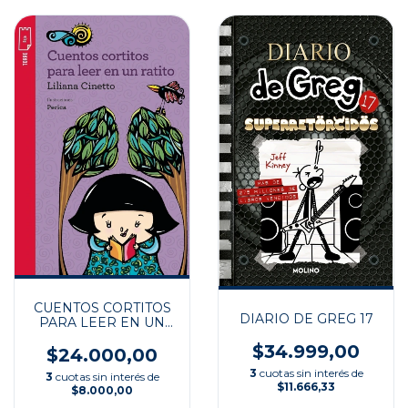
CUENTOS CORTITOS
DIARIO DE GREG 17
PARA LEER EN UN
RATITO
$34.999,00
$24.000,00
3
cuotas sin interés de
3
cuotas sin interés de
$11.666,33
$8.000,00