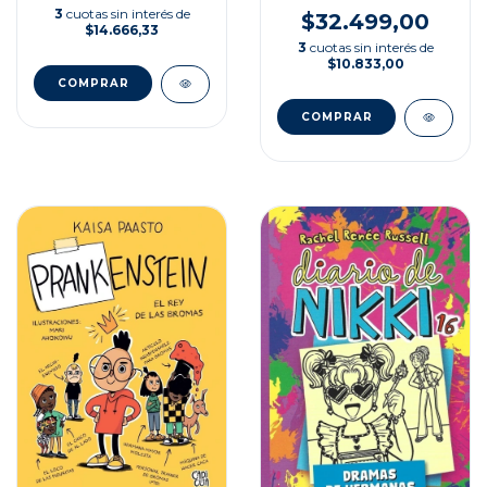
3
cuotas sin interés de
$32.499,00
$14.666,33
3
cuotas sin interés de
$10.833,00