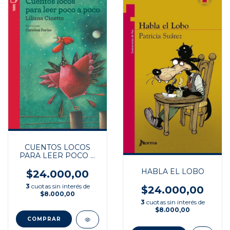
CUENTOS LOCOS
PARA LEER POCO A
POCO
HABLA EL LOBO
$24.000,00
3
cuotas sin interés de
$24.000,00
$8.000,00
3
cuotas sin interés de
$8.000,00