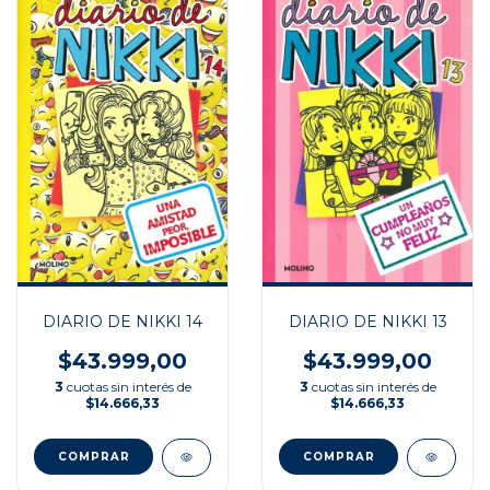
DIARIO DE NIKKI 14
DIARIO DE NIKKI 13
$43.999,00
$43.999,00
3
cuotas sin interés de
3
cuotas sin interés de
$14.666,33
$14.666,33