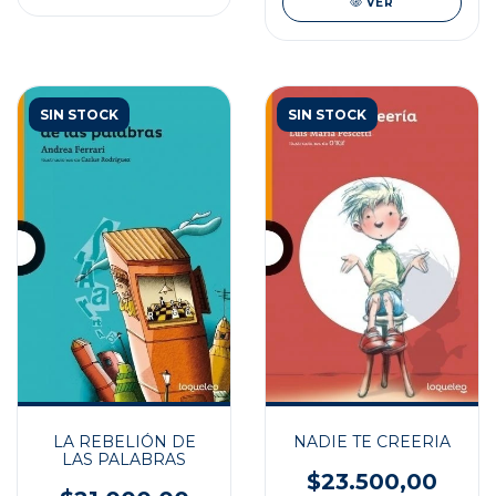
VER
SIN STOCK
SIN STOCK
LA REBELIÓN DE
NADIE TE CREERIA
LAS PALABRAS
$23.500,00