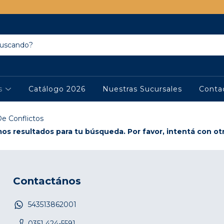
os
Catálogo 2026
Nuestras Sucursales
Conta
e Conflictos
s resultados para tu búsqueda. Por favor, intentá con otro
Contactános
543513862001
0351 424-5591