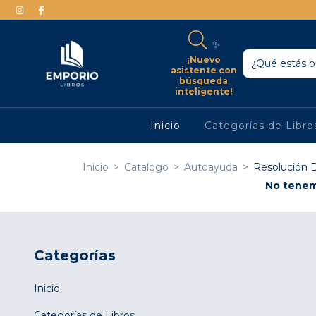
✨
¡Nuevo
asistente con
búsqueda
inteligente!
Inicio
Categorías de Libr
Inicio
>
Catalogo
>
Autoayuda
>
Resolución D
No tenemo
Categorías
Inicio
Categorías de Libros