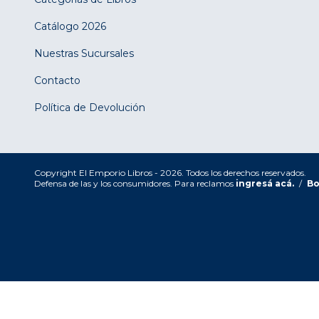
Catálogo 2026
Nuestras Sucursales
Contacto
Política de Devolución
Copyright El Emporio Libros - 2026. Todos los derechos reservados.
Defensa de las y los consumidores. Para reclamos
ingresá acá.
/
Bo