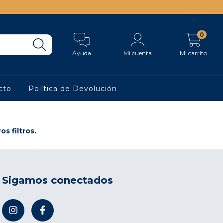
0
Ayuda
Mi cuenta
Mi carrito
cto
Política de Devolución
s filtros.
Sigamos conectados