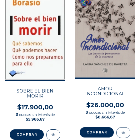
AMOR
SOBRE EL BIEN
INCONDICIONAL
MORIR
$26.000,00
$17.900,00
3
cuotas sin interés de
3
cuotas sin interés de
$8.666,67
$5.966,67