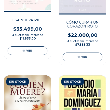
ESA NUEVA PIEL
CÓMO CURAR UN
CORAZÓN ROTO
$35.499,00
$22.000,00
3
cuotas sin interés de
$11.833,00
3
cuotas sin interés de
$7.333,33
VER
VER
SIN STOCK
SIN STOCK