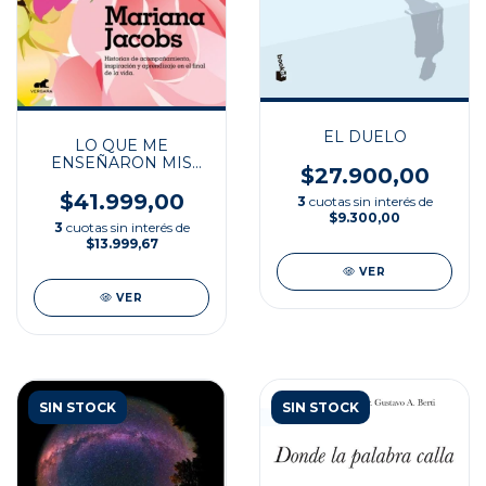
EL DUELO
LO QUE ME
ENSEÑARON MIS
$27.900,00
PACIENTES ANTES
DE MORIR
$41.999,00
3
cuotas sin interés de
$9.300,00
3
cuotas sin interés de
$13.999,67
VER
VER
SIN STOCK
SIN STOCK