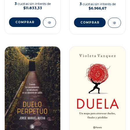
3
cuotas sin interés de
3
cuotas sin interés de
$11.833,33
$6.966,67