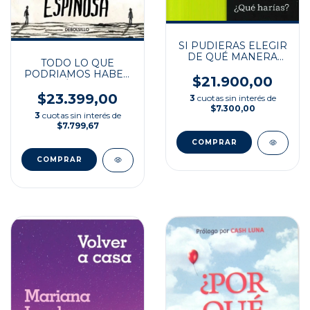
SI PUDIERAS ELEGIR
DE QUÉ MANERA
TODO LO QUE
MORIR...
PODRIAMOS HABER
$21.900,00
SIDO TÚ Y YO SI NO
FUÉRAMOS TÚ Y YO
$23.399,00
3
cuotas sin interés de
$7.300,00
3
cuotas sin interés de
$7.799,67