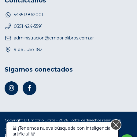
Contactános
543513862001
0351 424-5591
administracion@emporiolibros.com.ar
9 de Julio 182
Sigamos conectados
Copyright El Emporio Libros - 2026. Todos los derechos reservados.
🚨 ¡Tenemos nueva búsqueda con inteligencia
Defensa de las y los consumidores. Para reclamos
ingresá acá.
/
artificial! 🚨
Botón de arrepentimiento