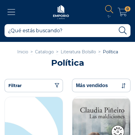
0
✨
Inicio
>
Catalogo
>
Literatura Bolsillo
>
Política
Política
Filtrar