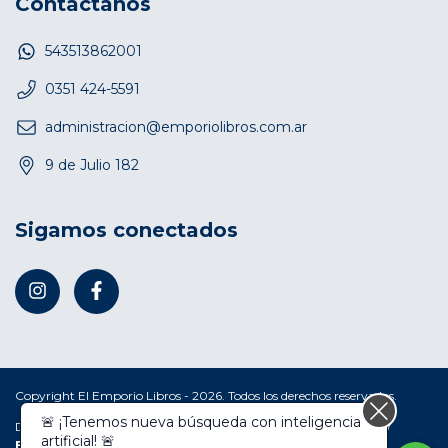
Contactános
543513862001
0351 424-5591
administracion@emporiolibros.com.ar
9 de Julio 182
Sigamos conectados
Copyright El Emporio Libros - 2026. Todos los derechos reservados.
🚨 ¡Tenemos nueva búsqueda con inteligencia
Defensa de las y los consumidores. Para reclamos
ingresá acá.
/
artificial! 🚨
Botón de arrepentimiento