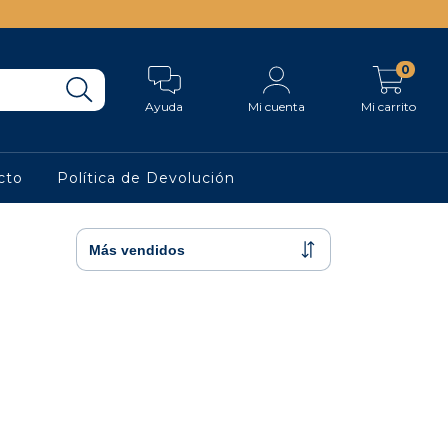
0
Ayuda
Mi cuenta
Mi carrito
cto
Política de Devolución