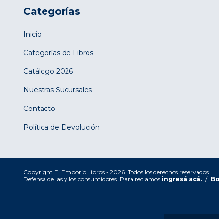
Categorías
Inicio
Categorías de Libros
Catálogo 2026
Nuestras Sucursales
Contacto
Política de Devolución
Copyright El Emporio Libros - 2026. Todos los derechos reservados.
Defensa de las y los consumidores. Para reclamos
ingresá acá.
/
Bo