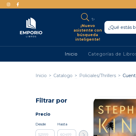
✨
¡Nuevo
asistente con
búsqueda
inteligente!
Inicio
Categorías de Libr
Inicio
>
Catalogo
>
Policiales/Thrillers
>
Cuent
Filtrar por
Precio
Desde
Hasta