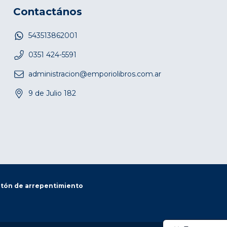
Contactános
543513862001
0351 424-5591
administracion@emporiolibros.com.ar
9 de Julio 182
tón de arrepentimiento