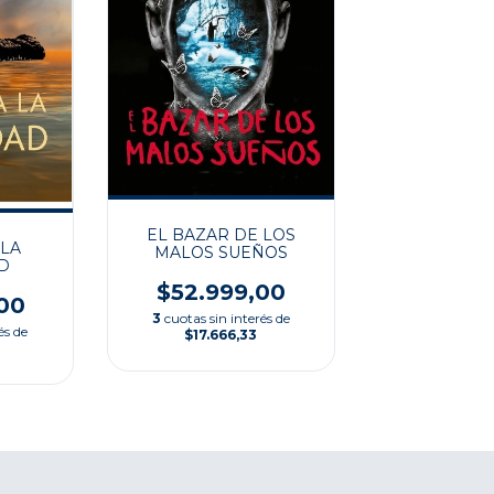
EL BAZAR DE LOS
 LA
MALOS SUEÑOS
D
$52.999,00
00
3
cuotas sin interés de
és de
$17.666,33