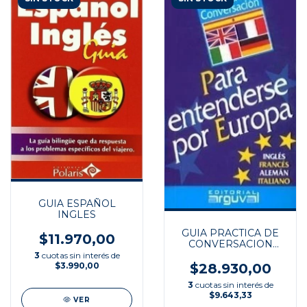
GUIA ESPAÑOL
INGLES
GUIA PRACTICA DE
$11.970,00
CONVERSACION
PARA ENTEN
3
cuotas sin interés de
$28.930,00
$3.990,00
3
cuotas sin interés de
$9.643,33
VER