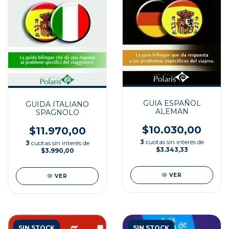
GUIA ESPAÑOL
GUIDA ITALIANO
ALEMAN
SPAGNOLO
$10.030,00
$11.970,00
3
cuotas sin interés de
3
cuotas sin interés de
$3.343,33
$3.990,00
VER
VER
SIN STOCK
SIN STOCK