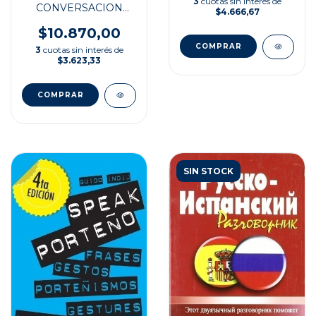
3
cuotas sin interés de
CONVERSACION
$4.666,67
ESP/FRANCE
$10.870,00
3
cuotas sin interés de
$3.623,33
SIN STOCK