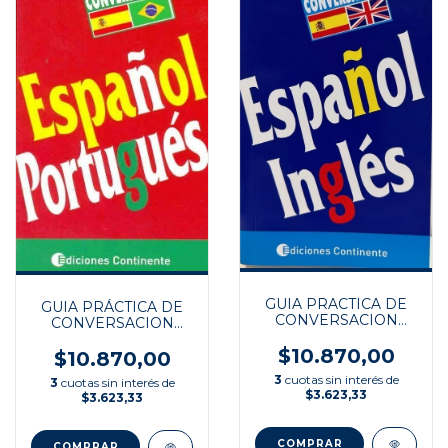
GUIA PRACTICA DE
GUIA PRÁCTICA DE
CONVERSACION
CONVERSACION
ESP/INGL
ESPAÑOL -
$10.870,00
PORTUGUÉS
$10.870,00
3
cuotas sin interés de
3
cuotas sin interés de
$3.623,33
$3.623,33