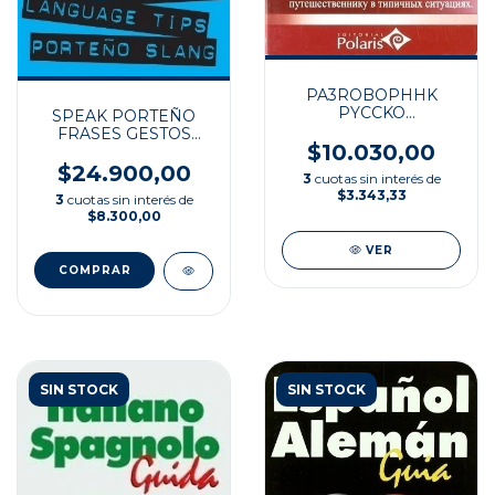
PA3ROBOPHHK
PYCCKO
SPEAK PORTEÑO
NCNAHCKNN
FRASES GESTOS
$10.030,00
PORTEÑISMOS
$24.900,00
3
cuotas sin interés de
$3.343,33
3
cuotas sin interés de
$8.300,00
VER
SIN STOCK
SIN STOCK