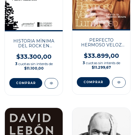
PERFECTO
HISTORIA MÌNIMA
HERMOSO VELOZ
DEL ROCK EN
LUMINOSO
AMÈRICA LATNA
$33.899,00
$33.300,00
3
cuotas sin interés de
3
cuotas sin interés de
$11.299,67
$11.100,00