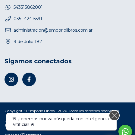
543513862001
0351 424-5591
administracion@emporiolibros.com.ar
9 de Julio 182
Sigamos conectados
Copyright El Emporio Libros - 2026. Todos los derechos reservados.
🚨 ¡Tenemos nueva búsqueda con inteligencia
Defensa de las y los consumidores. Para reclamos
ingresá acá.
/
artificial! 🚨
Botón de arrepentimiento