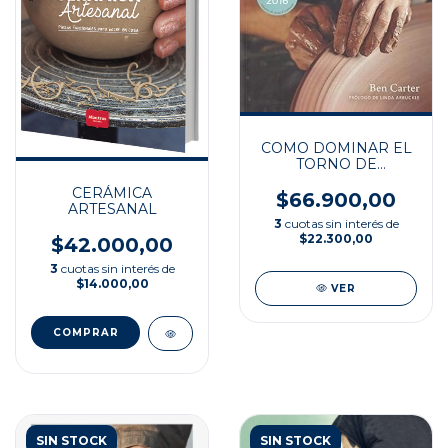
COMO DOMINAR EL
TORNO DE
ALFARERO
CERÁMICA
$66.900,00
ARTESANAL
3
cuotas sin interés de
$22.300,00
$42.000,00
3
cuotas sin interés de
$14.000,00
VER
SIN STOCK
SIN STOCK