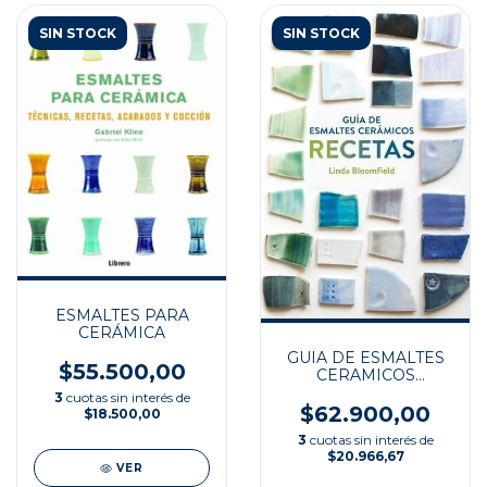
SIN STOCK
SIN STOCK
ESMALTES PARA
CERÁMICA
GUIA DE ESMALTES
$55.500,00
CERAMICOS
RECETAS
3
cuotas sin interés de
$62.900,00
$18.500,00
3
cuotas sin interés de
$20.966,67
VER