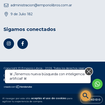
administracion@emporiolibros.com.ar
9 de Julio 182
Sigamos conectados
Copyright El Emporio Libros - 2026. Todos los derechos reservados.
🚨 ¡Tenemos nueva búsqueda con inteligencia
Defensa de las y los consumidores. Para reclamos
ingresá acá.
/
artificial! 🚨
Botón de arrepentimiento
Al navegar por este sitio
aceptás el uso de cookies
para
ENTENDIDO
agilizar tu experiencia de compra.