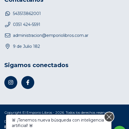
543513862001
0351 424-5591
administracion@emporiolibros.com.ar
9 de Julio 182
Sigamos conectados
Copyright El Emporio Libros - 2026. Todos los derechos reservados.
🚨 ¡Tenemos nueva búsqueda con inteligencia
Defensa de las y los consumidores. Para reclamos
ingresá acá.
/
artificial! 🚨
Botón de arrepentimiento