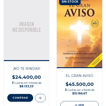
SIN STOCK
¡NO TE RINDAS!
EL GRAN AVISO
$24.400,00
3
cuotas sin interés de
$45.500,00
$8.133,33
3
cuotas sin interés de
$15.166,67
VER