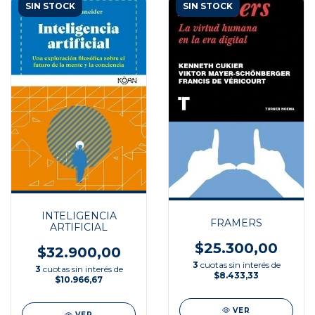
SIN STOCK
SIN STOCK
INTELIGENCIA
FRAMERS
ARTIFICIAL
$25.300,00
$32.900,00
3
cuotas sin interés de
3
cuotas sin interés de
$8.433,33
$10.966,67
VER
VER