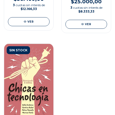
$25.000,00
3
cuotas sin interés de
3
cuotas sin interés de
$12.166,33
$8.333,33
VER
VER
SIN STOCK