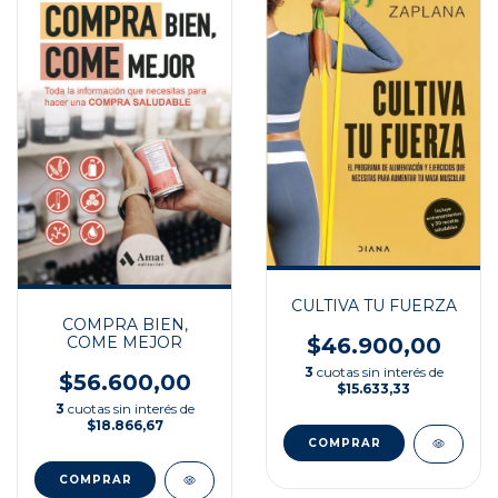
CULTIVA TU FUERZA
COMPRA BIEN,
$46.900,00
COME MEJOR
3
cuotas sin interés de
$56.600,00
$15.633,33
3
cuotas sin interés de
$18.866,67