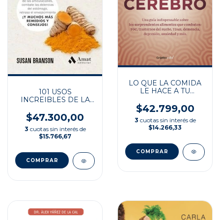
LO QUE LA COMIDA
LE HACE A TU
101 USOS
CEREBRO
INCREIBLES DE LA
$42.799,00
CURCUMA
$47.300,00
3
cuotas sin interés de
$14.266,33
3
cuotas sin interés de
$15.766,67