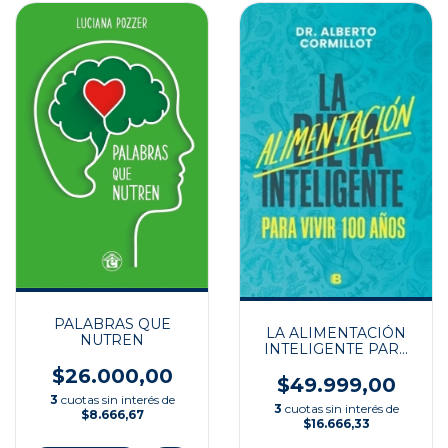
PALABRAS QUE
LA ALIMENTACIÓN
NUTREN
INTELIGENTE PARA
VIVIR 100 AÑOS
$26.000,00
$49.999,00
3
cuotas sin interés de
3
cuotas sin interés de
$8.666,67
$16.666,33