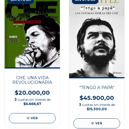
CHE. UNA VIDA
REVOLUCIONARIA
"TENGO A PAPÁ"
$20.000,00
$45.900,00
3
cuotas sin interés de
$6.666,67
3
cuotas sin interés de
$15.300,00
VER
VER