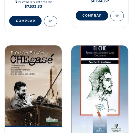
$6.666,67
3
cuotas sin interés de
$7.533,33