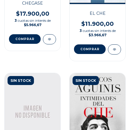
CHEGASE
$17.900,00
EL CHE
3
cuotas sin interés de
$11.900,00
$5.966,67
3
cuotas sin interés de
$3.966,67
SIN STOCK
SIN STOCK