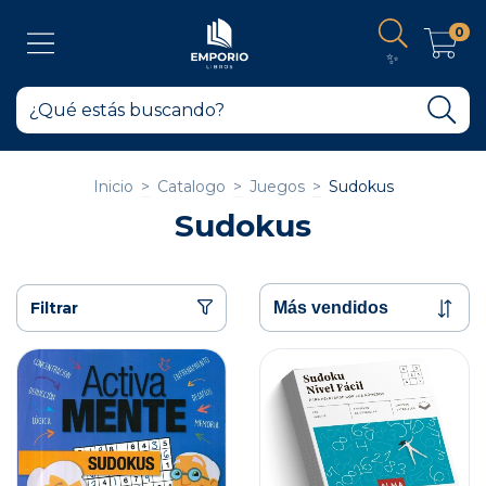
0
✨
Inicio
>
Catalogo
>
Juegos
>
Sudokus
Sudokus
Filtrar