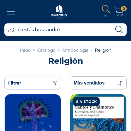
0
✨
Inicio
>
Catalogo
>
Antropología
>
Religión
Religión
Filtrar
SIN STOCK